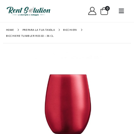
0
HOME
PREPARA LA TUA TAVOLA
BICCHIERI
BICCHIERE TUMBLER ROSSO – 36 CL