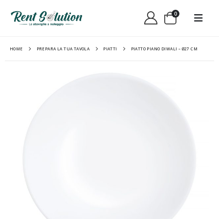
0
HOME
PREPARA LA TUA TAVOLA
PIATTI
PIATTO PIANO DIWALI – Ø27 CM