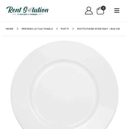
0
HOME
PREPARA LA TUA TAVOLA
PIATTI
PIATTO PIANO EVERYDAY – Ø24 CM