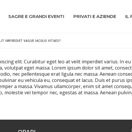
SAGRE E GRANDI EVENTI
PRIVATI E AZIENDE
IL
IT IMPERDIET VAGUE IACULIS VITAES?
ing elit. Curabitur eget leo at velit imperdiet varius. In eu i
volutpat eget massa. Lorem ipsum dolor sit amet, consectetur 
 odio, nec pellentesque erat ligula nec massa. Aenean conse
 pulvinar eu vehicula eu, consequat et lacus. Duis et purus ip
 semper a massa. Vivamus ullamcorper, enim sit amet consequa
, molestie vel tempor nec, egestas at massa. Aenean pulvinar, 
ORARI