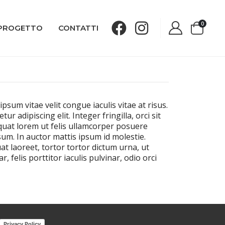
0
 PROGETTO
CONTATTI
psum vitae velit congue iaculis vitae at risus.
adipiscing elit. Integer fringilla, orci sit
quat lorem ut felis ullamcorper posuere
sum. In auctor mattis ipsum id molestie.
t laoreet, tortor tortor dictum urna, ut
felis porttitor iaculis pulvinar, odio orci
Privacy Policy