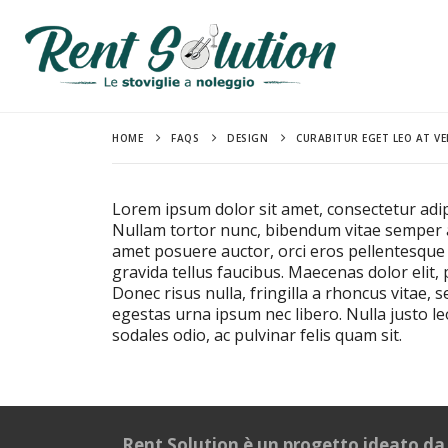
HOME
FAQS
DESIGN
CURABITUR EGET LEO AT VEL
Lorem ipsum dolor sit amet, consectetur adipisc
Nullam tortor nunc, bibendum vitae semper a, 
amet posuere auctor, orci eros pellentesque
gravida tellus faucibus. Maecenas dolor elit,
Donec risus nulla, fringilla a rhoncus vitae,
egestas urna ipsum nec libero. Nulla justo leo
sodales odio, ac pulvinar felis quam sit.
Rent Solution è un progetto ideato da