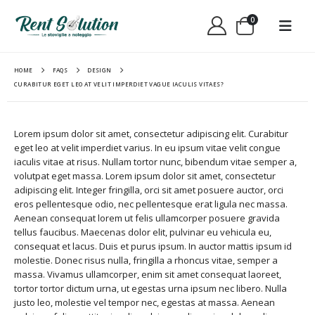
0
HOME
FAQS
DESIGN
CURABITUR EGET LEO AT VELIT IMPERDIET VAGUE IACULIS VITAES?
Lorem ipsum dolor sit amet, consectetur adipiscing elit. Curabitur
eget leo at velit imperdiet varius. In eu ipsum vitae velit congue
iaculis vitae at risus. Nullam tortor nunc, bibendum vitae semper a,
volutpat eget massa. Lorem ipsum dolor sit amet, consectetur
adipiscing elit. Integer fringilla, orci sit amet posuere auctor, orci
eros pellentesque odio, nec pellentesque erat ligula nec massa.
Aenean consequat lorem ut felis ullamcorper posuere gravida
tellus faucibus. Maecenas dolor elit, pulvinar eu vehicula eu,
consequat et lacus. Duis et purus ipsum. In auctor mattis ipsum id
molestie. Donec risus nulla, fringilla a rhoncus vitae, semper a
massa. Vivamus ullamcorper, enim sit amet consequat laoreet,
tortor tortor dictum urna, ut egestas urna ipsum nec libero. Nulla
justo leo, molestie vel tempor nec, egestas at massa. Aenean